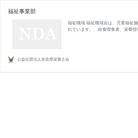
福祉事業部
福祉職域 福祉職域会は、児童福祉
れています。 給食喫食者、栄養指
福
が多岐に渡 …
続きを読む
祉
事
業
公益社団法人奈良県栄養士会
部